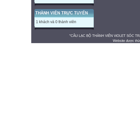
THÀNH VIÊN TRỰC TUYẾN
1 khách và 0 thành viên
"CÂU LẠC BỘ THÀNH VIÊN ViOLET SÓC TRĂNG" 
Website được thừ