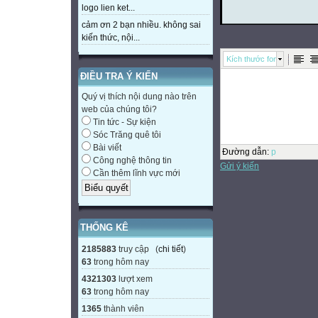
logo lien ket...
cảm ơn 2 bạn nhiều. không sai
kiến thức, nội...
Kích thước font
ĐIỀU TRA Ý KIẾN
Quý vị thích nội dung nào trên
web của chúng tôi?
Tin tức - Sự kiện
Sóc Trăng quê tôi
Bài viết
Đường dẫn
:
p
Công nghệ thông tin
Gửi ý kiến
Cần thêm lĩnh vực mới
THỐNG KÊ
2185883
truy cập (
chi tiết
)
63
trong hôm nay
4321303
lượt xem
63
trong hôm nay
1365
thành viên