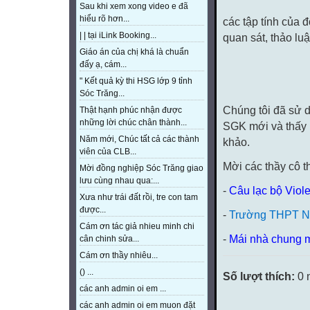
Sau khi xem xong video e đã
hiểu rõ hơn...
các tập tính của 
| | tại iLink Booking...
quan sát, thảo lu
Giáo án của chị khá là chuẩn
đấy ạ, cám...
" Kết quả kỳ thi HSG lớp 9 tỉnh
Sóc Trăng...
Chúng tôi đã sử 
Thật hạnh phúc nhận được
những lời chúc chân thành...
SGK mới và thấy 
Năm mới, Chúc tất cả các thành
khảo.
viên của CLB...
Mời các thầy cô t
Mời đồng nghiệp Sóc Trăng giao
lưu cùng nhau qua:...
-
Câu lạc bộ Viol
Xưa như trái đất rồi, tre con tam
được...
-
Trường THPT Na
Cám ơn tác giả nhieu minh chi
-
Mái nhà chung 
cân chinh sửa...
Cám ơn thầy nhiêu...
() ...
Số lượt thích:
0 
các anh admin oi em ...
các anh admin oi em muon đặt