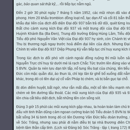
gác,
bảo quan sát thật kỹ
,... rồi tiếp tục nằm ngủ.
Đến 2 giờ 30 phút ngày 7 tháng 5 năm 1952, các mũi nhọn đã vào đú
phong. Hơn 20 khẩu tromblon đồng loạt nổ, tạc đạn AT và cối 81 bắn th
khẩu đại liên của địch đối diện Đại đội 937 bắn trả dữ dội, quét từng lo
thất cho cánh xung kích Đại đội 937 và một trung đội của Đại đội 9
Huỳnh Khánh Ba (Ba Đen), Trung đội trưởng Đặng Hùng Lâm, Tiểu độ
Tiểu đội phó Nguyễn Văn Việt của Đại đội 937 hy sinh, còn Chánh trị 
Thu bị thương ngã ngay trước hoả điểm đại liên của địch. Nhưng Đạ
Chính trị viên Đại đội 937 Diệp Phụng Kỳ vẫn tiếp tục chỉ huy xung kích 
Trong lúc địch lo đối phó với cánh ngoài đồng ruộng thì mũi luồn s
Nguyễn Trực chỉ huy từ dưới mé lá rạch Chắc Tức trườn lên đúng vào vị 
5 BVN. Quân ta nén lựu đạn tới tấp, nổ tung lều bạt của chúng, tên t
Đức còn mặc quần đùi, áo thun lá, chỉ kịp lăn từ ghế bố xuống đất nằ
khác, trong đó có tên đại uý cố vấn Pháp bị chém, và bị bắn gục tại chỗ.
Bị đòn điểm huyệt, bất ngờ, như rắn mất đầu, một số tên liều mạnh n
chém vè tìm đường tẩu thoát. Các mũi xung kích của Đại đội 935 và 
lên chia cắt tiêu diệt địch, bắt những tên còn sống sót.
Đúng 3 giờ 15 phút các mũi xung kích gặp nhau, ta hoàn toàn làm chủ tr
đấu với tinh thần dũng cảm ngoan cường toàn bộ Tiểu đoàn 5 BVN bị tiêu 
bắt sống 34 tù binh trong đó có tên Dương Văn Đức tiểu đoàn trưởng, 
về Sóc Trăng, nhưng sau phải đi nằm điều trị tại nhà thương điên Ch
bệnh tâm thần cấp tính. (Lịch sử Đảng bộ Sóc Trăng - tập I, trang 172) t