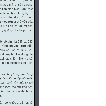
tại vàm Chắc Tức, xã Mỹ
nh Sóc Trăng) trên đường
g tiếp giáp Ngã Năm, một
hình cấp bách trên, Bộ Tư
phá cho bằng được âm mưu
là một đơn vị chủ yếu của
 lúc nào, ở đâu thì còn
ẻ gãy được kế hoạch lấn
đội bộ binh là 935 và 937
trường Trà Vinh. Hơn nữa
hưa về. Ban chỉ huy Tiểu
ểu đoàn phó. Hai đồng chí
oạch tác chiến. Trên cơ sở
ì hội nghị nhận định bọn
quân chú phòng, nếu bị lộ
quét nhiều ngày mệt mỏi,
quân ngủ, lấy chất lượng
ng kích, mã tấu, tiểu liên
Đặc biệt là phải đánh lúc
).
làm công tác chuẩn bị. Tổ