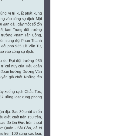
ng vị trí xuất phát xung
ẳng vào công sự địch. Một
ại đạn dài, gây một số tổn
35, làm Trung đội trưởng
i trưởng Phạm Tấn Công,
viên trung đội Phan Thanh
i đội phó 935 Lê Văn Tư,
lao vào công sự địch.
âu do Đại đội trưởng 935
trí chỉ huy của Tiểu đoàn
iểu đoàn trưởng Dương Văn
m yên giả chết. Những tên
hảy xuống rạch Chắc Tức,
937 đồng loạt xung phong
ận địa. Sau 30 phút chiến
diệt, chết trên 150 trên,
sau đó tên Đức trốn thoát
ợ Quán - Sài Gòn, để trị
hu trên 100 súng các loại,