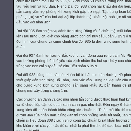
chức lực lượng mỗi Đại đội 935, 937 chỉ chọn 60 chiến sĩ xung kích, tinh
tấu, tiểu liên và lựu đạn. Riêng Đại đội 938 chọn hai khẩu đội đại liê
sẵn sàng yểm trợ phòng khi xung kích gặp trở ngại. Tập trung toàn b
phóng lựu) và AT của hai đại đội lập thành một khẩu đội hoả lực nổ s
đầu vào đội hình địch.
Đại đội 935 làm nhiệm vụ đánh từ hướng Đông và tổ chức một mũi lu
lên (sau lưng địch) diệt cho bằng được bọn chỉ huy tiểu đoàn 5 BVN ở t
đội hình của chúng và cũng chính Đại đội 935 là đơn vị nổ súng lệnh t
đoàn.
Đại đội 937 đánh từ hướng Bắc xuống, vận động qua rừng tràm Mỹ P
vào hướng phòng thủ chủ yếu của địch nhằm thu hút sự chú ý của ch
trúng vào bọn chỉ huy đầu sỏ của Tiểu đoàn 5 BVN.
Đại đội 938 cùng trinh sát tiểu đoàn bố trí bãi mìn trên đường, đề phò
thiết giáp đến từ hướng Bố Thảo, Tam Sóc vào. Dùng hai đại liên của 
cho bước xung kích xung phong, sẵn sàng khẩu 81 bắn thẳng để p
chúng mới xây dựng chừng 1 m.
Các phương án đánh và các mũi nhọn tấn công được thảo luận thật kỹ t
và tổ chức tiếp cận có quân xanh canh gác như thật. Đến ngày 6 thá
xung kích đã hoàn thành khâu công tác chuẩn bị. Thiếu mã tấu thì m
gươm đao của nhân dân. Súng đạn thì chọn những khẩu tốt nhất, đạn m
chiến sĩ Tiểu đoàn 308 thực hiện ở công tác chuẩn bị rất khẩn trương ch
khó khăn vượt các yêu cầu đề ra, nhất là phải tìm cho đủ dao, búa, mã