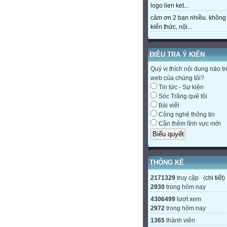
logo lien ket...
cảm ơn 2 bạn nhiều. không 
kiến thức, nội...
ĐIỀU TRA Ý KIẾN
Quý vị thích nội dung nào t
web của chúng tôi?
Tin tức - Sự kiện
Sóc Trăng quê tôi
Bài viết
Công nghệ thông tin
Cần thêm lĩnh vực mới
THỐNG KÊ
2171329
truy cập (
chi tiết
)
2930
trong hôm nay
4306499
lượt xem
2972
trong hôm nay
1365
thành viên