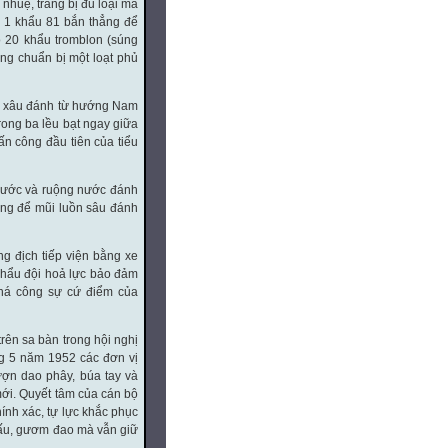
 nhuệ, trang bị đủ loại mã
n, 1 khẩu 81 bắn thẳng để
ộ 20 khẩu tromblon (súng
úng chuẩn bị một loạt phủ
ồn xâu đánh từ hướng Nam
rong ba lều bạt ngay giữa
ấn công đầu tiên của tiểu
hước và ruộng nước đánh
úng để mũi luồn sâu đánh
ng địch tiếp viện bằng xe
khẩu đội hoả lực bảo đảm
há công sự cứ điểm của
rên sa bàn trong hội nghị
ng 5 năm 1952 các đơn vị
ượn dao phây, búa tay và
ới. Quyết tâm của cán bộ
ính xác, tự lực khắc phục
 tấu, gươm đao mà vẫn giữ