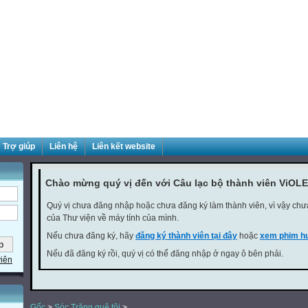
Trợ giúp
Liên hệ
Liên kết website
Chào mừng quý vị đến với Câu lạc bộ thành viên ViOLE
Quý vị chưa đăng nhập hoặc chưa đăng ký làm thành viên, vì vậy chưa 
của Thư viện về máy tính của mình.
Nếu chưa đăng ký, hãy
đăng ký thành viên tại đây
hoặc
xem phim hư
Nếu đã đăng ký rồi, quý vị có thể đăng nhập ở ngay ô bên phải.
viên
Gốc
>
Sóc Trăng quê tôi
>