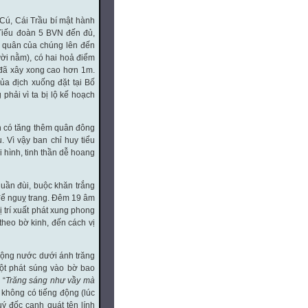
 Cú, Cái Trầu bí mật hành
 Tiếu đoàn 5 BVN đến đủ,
ố quân của chúng lên đến
ời nằm), có hai hoả điểm
 đã xây xong cao hơn 1m.
ủa địch xuống đặt tại Bố
phải vì ta bị lộ kế hoạch
ch có tăng thêm quân đông
 Vì vậy ban chỉ huy tiểu
i hình, tinh thần dễ hoang
quần đùi, buộc khăn trắng
 để nguỵ trang. Đêm 19 âm
 trí xuất phát xung phong
theo bờ kinh, đến cách vị
ruộng nước dưới ánh trăng
một phát súng vào bờ bao
 “
Trăng sáng như vầy mà
, không có tiếng động (lúc
ý đốc canh quát tên lính