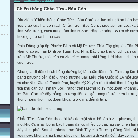
Chiến thắng Chắc Tức - Bàu Còn
Địa điểm “Chiến thắng Chắc Tức - Bàu Còn” toạ lạc tại ngã ba bên 
tiếp giáp của hai con rạch Chắc Tức - Bàu Còn, thuộc ấp Tân Lộc, xã 
tỉnh Sóc Trăng, cách trung tâm tỉnh lỵ Sóc Trăng khoảng 35 km về hướ
hướng giáp ranh như sau:
Phía Đông giáp ấp Phước Bình xã Mỹ Phước; Phía Tây giáp ấp Tân P
Nam giáp ấp Tân Định xã Tuân Tức, Phía Bắc giáp khu di tích căn cứ 
tràm Mỹ Phước, một căn cứ địa cách mạng nổi tiếng thời kháng chiế
cứu nước.
Chúng ta đi đến di tích bằng đường bộ là thuận tiện nhất. Từ trung tâm 
bằng phương tiện ô tô đi theo hướng Bạc Liêu trên Quốc lộ 1A một đ
và chợ Nhu Gia xã Thạnh Phú, huyện Mỹ Xuyên rồi rẽ phải theo bảng
tích khu căn cứ Tỉnh uỷ Sóc Trăng” trên Hương lộ 19 một đoạn khoảng 
lợi Bàu Còn, từ đây bằng phương tiện xe gắn máy rẽ trái theo hướng 
thông nông thôn một đoạn khoảng 5 km là đến di tích.
Chắc Tức - Bàu Còn, theo lời kể của một số vị bô lão ở địa phương thì 
một khu đầm lầy, bưng bàu hoang dã, có nhiều cỏ dại, lau sậy chen lẫn
đây khai phá. Sau khi phong trào Bình Tây của Trương Công Định bị t
yêu nước không chịu khuất phục nên bỏ xứ ra đi và đã đến đây cư trú 