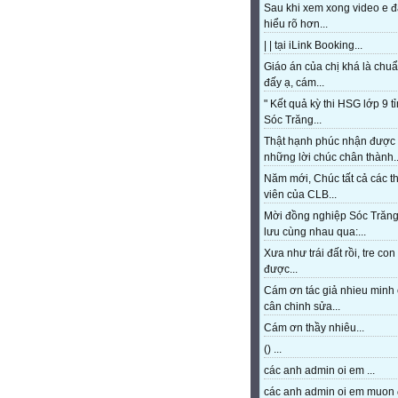
Sau khi xem xong video e 
hiểu rõ hơn...
| | tại iLink Booking...
Giáo án của chị khá là chu
đấy ạ, cám...
" Kết quả kỳ thi HSG lớp 9 t
Sóc Trăng...
Thật hạnh phúc nhận được
những lời chúc chân thành..
Năm mới, Chúc tất cả các t
viên của CLB...
Mời đồng nghiệp Sóc Trăng
lưu cùng nhau qua:...
Xưa như trái đất rồi, tre con
được...
Cám ơn tác giả nhieu minh 
cân chinh sửa...
Cám ơn thầy nhiêu...
() ...
các anh admin oi em ...
các anh admin oi em muon 