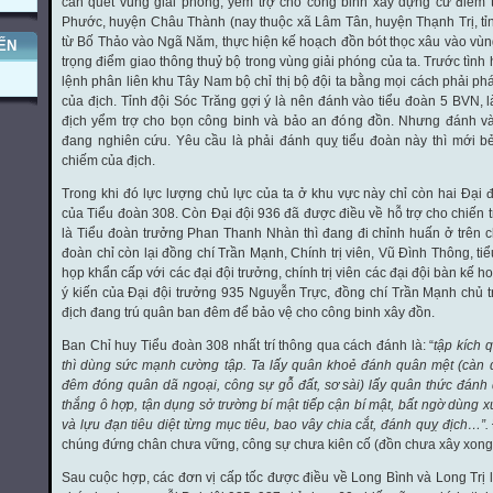
càn quét vùng giải phóng, yểm trợ cho công binh xây dựng cứ điểm 
Phước, huyện Châu Thành (nay thuộc xã Lâm Tân, huyện Thạnh Trị, tỉ
từ Bố Thảo vào Ngã Năm, thực hiện kế hoạch đồn bót thọc xâu vào vùn
ẾN
trọng điểm giao thông thuỷ bộ trong vùng giải phóng của ta. Trước tình 
lệnh phân liên khu Tây Nam bộ chỉ thị bộ đội ta bằng mọi cách phải 
của địch. Tỉnh đội Sóc Trăng gợi ý là nên đánh vào tiểu đoàn 5 BVN, 
địch yểm trợ cho bọn công binh và bảo an đóng đồn. Nhưng đánh vào
đang nghiên cứu. Yêu cầu là phải đánh quỵ tiểu đoàn này thì mới b
chiếm của địch.
Trong khi đó lực lượng chủ lực của ta ở khu vực này chỉ còn hai Đại 
của Tiểu đoàn 308. Còn Đại đội 936 đã được điều về hỗ trợ cho chiến 
là Tiểu đoàn trưởng Phan Thanh Nhàn thì đang đi chỉnh huấn ở trên c
đoàn chỉ còn lại đồng chí Trần Mạnh, Chính trị viên, Vũ Đình Thông, ti
họp khẩn cấp với các đại đội trưởng, chính trị viên các đại đội bàn kế h
ý kiến của Đại đội trưởng 935 Nguyễn Trực, đồng chí Trần Mạnh chủ tr
địch đang trú quân ban đêm để bảo vệ cho công binh xây đồn.
Ban Chỉ huy Tiểu đoàn 308 nhất trí thông qua cách đánh là: “
tập kích 
thì dùng sức mạnh cường tập. Ta lấy quân khoẻ đánh quân mệt (càn 
đêm đóng quân dã ngoại, công sự gỗ đất, sơ sài) lấy quân thức đánh 
thắng ô hợp, tận dụng sở trường bí mật tiếp cận bí mật, bất ngờ dùng xu
và lựu đạn tiêu diệt từng mục tiêu, bao vây chia cắt, đánh quỵ địch…”.
chúng đứng chân chưa vững, công sự chưa kiên cố (đồn chưa xây xong
Sau cuộc hợp, các đơn vị cấp tốc được điều về Long Bình và Long Trị 