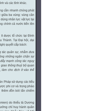
ỉnh và các tỉnh khác.
ương cần nhanh chóng phát
chẽ giữa ba vùng: vùng căn
dùng nhân lực vật lực tại
ng chính cả nước tiến lên
II được tổ chức tại Đình
Thành. Tại Đại hội, đại
Nghị quyết cấp bách:
g tác quân sự, nhằm đưa
không những ngăn chặn sự
c đẩy mạnh công tác nguỵ
n giao thông thuỷ bộ quan
c, làm cho địch ở vào thế
ân Pháp sử dụng các tiểu
được phi cơ và trọng pháo
 thêm đồn bót lấn chiếm
amien) do thiếu tá Dương
trưởng chỉ huy hành quân