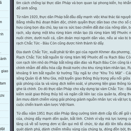
đã
tìm cách chống lại thực dân Pháp và bọn quan lại phong kiến, họ khẩn
để sinh sống.
Từ năm 1920, thực dân Pháp bắt đầu đẩy mạnh việc khai thác tài nguyên
ẩn
Bằng nhiều thủ đoạn thâm độc, chính quyền thực dân bao che cho số
hưu cùng bọn địa chủ, tay sai ra sức bao chiếm đất đai của nông dân, 
rạch, xây dựng một khu rừng tràm nhân tạo (là rừng tràm Mỹ Phước ng
ỉnh
nuôi chim, dưới nuôi cá, cấm đoán mọi người dân vào, nếu ai vào bị b
rạch Chắc Tức - Bàu Còn cũng được hình thành từ đấy.
.
Địa danh Chắc Tức, xuất phát từ tên gọi của người Khmer địa phương, 
Rạch Chắc Tức bắt nguồn từ rừng tràm Mỹ Phước đổ ra Rạch Bàu Còn,
hành
con rạch lớn nhỏ do Pháp bắt nông dân đào và Rạch Bàu Còn cũng là 
chính nhằm để điều hòa cấp thoát nước cho khu rừng tràm nhân tạo, R
 giao
khoảng 9 km bắt nguồn từ hướng Tây ngã tư chợ “Khu Trù Mật” - Cá
sông Quản lộ đi Nhu Gia, một tuyến giao thông thủy trọng yếu nối giữ
 tam
giải phóng của ta và vùng địch kiểm soát, vì phương tiện giao thông l
ghe là chính. Do đó thực dân Pháp cho xây dựng tại vàm Chắc Tức - 
kiểm soát giao thông thủy bộ và ngăn cắt liên lạc của quân ta, đồng t
chi
âm mưu đánh chiếm vùng giải phóng giành nguồn nhân lực và vật lực tạ
cuộc chiến tranh xâm lược Việt Nam.
Từ đầu năm 1951 thực dân Pháp tăng cường bình định cấp tốc để giữ 
của, chúng đẩy mạnh đôn quân, bắt lính. Chính vì vậy mà lực lượng c
tăng cả về số lượng đơn vị lẫn qui mô tổ chức, từ đại đội lên tiểu đ
đặt
quét đánh phá, đánh chiếm nhiều vùng của chúng ta, đóng đồn bót, th