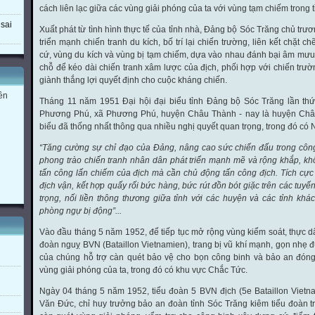
cách liên lạc giữa các vùng giải phóng của ta với vùng tạm chiếm trong t
sai
Xuất phát từ tình hình thực tế của tỉnh nhà, Đảng bộ Sóc Trăng chủ tr
triển mạnh chiến tranh du kích, bố trí lại chiến trường, liên kết chặt 
cứ, vùng du kích và vùng bị tạm chiếm, dựa vào nhau đánh bại âm mưu 
chỗ để kéo dài chiến tranh xâm lược của địch, phối hợp với chiến trườ
giành thắng lợi quyết định cho cuộc kháng chiến.
rên
Tháng 11 năm 1951 Đại hội đại biểu tỉnh Đảng bộ Sóc Trăng lần thứ 
Phương Phú, xã Phương Phú, huyện Châu Thành - nay là huyện Châu 
biểu đã thống nhất thông qua nhiều nghị quyết quan trọng, trong đó có 
“Tăng cường sự chỉ đạo của Đảng, nâng cao sức chiến đấu trong côn
phong trào chiến tranh nhân dân phát triển mạnh mẽ và rộng khắp, 
tấn công lấn chiếm của địch mà cần chủ động tấn công địch. Tích cự
địch vận, kết hợp quấy rối bức hàng, bức rút đồn bót giặc trên các tuyế
trọng, nối liền thông thương giữa tỉnh với các huyện và các tỉnh khá
phòng ngự bị động”...
Vào đầu tháng 5 năm 1952, để tiếp tục mở rộng vùng kiểm soát, thực d
đoàn nguỵ BVN (Bataillon Vietnamien), trang bị vũ khí mạnh, gọn nhẹ 
của chúng hỗ trợ càn quét bảo vệ cho bọn công binh và bảo an đóng
vùng giải phóng của ta, trong đó có khu vực Chắc Tức.
Ngày 04 tháng 5 năm 1952, tiểu đoàn 5 BVN địch (5e Bataillon Vietn
Văn Đức, chỉ huy trưởng bảo an đoàn tỉnh Sóc Trăng kiêm tiểu đoàn 