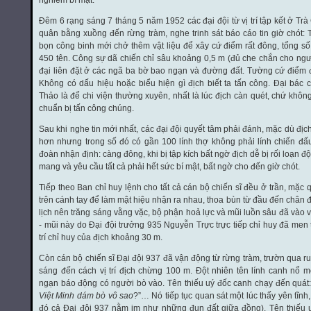
nghiêm bí mật.
Đêm 6 rạng sáng 7 tháng 5 năm 1952 các đại đội từ vị trí tập kết ở Trà
quân bằng xuồng đến rừng tràm, nghe trinh sát báo cáo tin giờ chót:
bọn công binh mới chở thêm vật liệu để xây cứ điểm rất đông, tổng s
450 tên. Công sự dã chiến chỉ sâu khoảng 0,5 m (đủ che chắn cho ngư
đại liên đặt ở các ngã ba bờ bao ngạn và đường đất. Tường cứ điểm
Không có dấu hiệu hoặc biểu hiện gì địch biết ta tấn công. Đại bác c
Thảo là để chi viện thường xuyên, nhất là lúc địch càn quét, chứ không 
chuẩn bị tấn công chúng.
Sau khi nghe tin mới nhất, các đại đội quyết tâm phải đánh, mặc dù đị
hơn nhưng trong số đó có gần 100 lính thợ không phải lính chiến đấu.
đoàn nhận định: càng đông, khi bị tập kích bất ngờ địch dễ bị rối loạn độ
mang và yêu cầu tất cả phải hết sức bí mật, bất ngờ cho đến giờ chót.
Tiếp theo Ban chỉ huy lệnh cho tất cả cán bộ chiến sĩ đều ở trần, mặc 
trên cánh tay để làm mật hiệu nhận ra nhau, thoa bùn từ đầu đến chân
lịch nên trăng sáng vằng vặc, bộ phận hoả lực và mũi luồn sâu đã vào vị
- mũi này do Đại đội trưởng 935 Nguyễn Trực trực tiếp chỉ huy đã men 
trí chỉ huy của địch khoảng 30 m.
Còn cán bộ chiến sĩ Đại đội 937 đã vận động từ rừng tràm, trườn qua 
sáng đến cách vị trí địch chừng 100 m. Đột nhiên tên lính canh nổ 
ngạn báo động có người bò vào. Tên thiếu uý đốc canh chạy đến quát:
Việt Minh dám bò vô sao
?”… Nó tiếp tục quan sát một lúc thấy yên tĩnh
đó cả Đại đội 937 nằm im như những đụn đất giữa đồng). Tên thiếu u