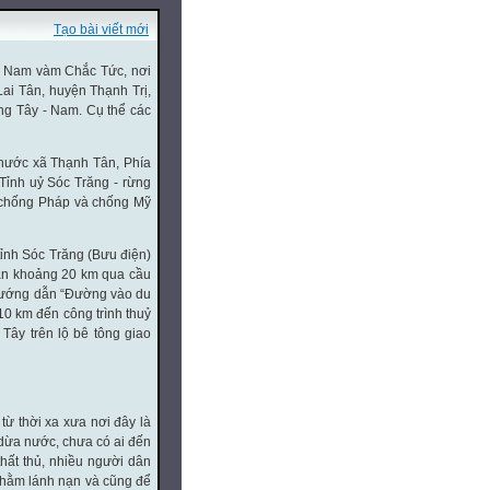
Tạo bài viết mới
bờ Nam vàm Chắc Tức, nơi
Lai Tân, huyện Thạnh Trị,
ng Tây - Nam. Cụ thể các
hước xã Thạnh Tân, Phía
Tỉnh uỷ Sóc Trăng - rừng
n chống Pháp và chống Mỹ
tỉnh Sóc Trăng (Bưu điện)
oạn khoảng 20 km qua cầu
 hướng dẫn “Đường vào du
10 km đến công trình thuỷ
Tây trên lộ bê tông giao
từ thời xa xưa nơi đây là
 dừa nước, chưa có ai đến
hất thủ, nhiều người dân
nhằm lánh nạn và cũng để