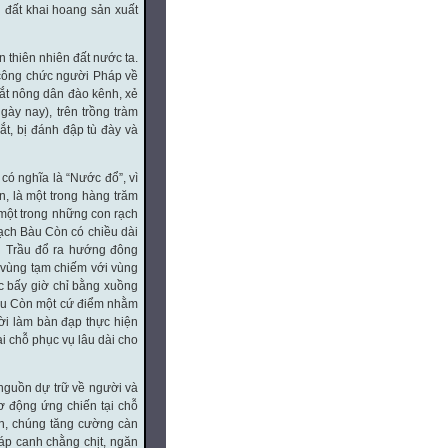
 đất khai hoang sản xuất
 thiên nhiên đất nước ta.
 công chức người Pháp về
bắt nông dân đào kênh, xẻ
ày nay), trên trồng tràm
ắt, bị đánh đập tù đày và
có nghĩa là “Nước đổ”, vì
 là một trong hàng trăm
một trong những con rạch
ạch Bàu Còn có chiều dài
i Trầu đổ ra hướng đông
a vùng tạm chiếm với vùng
úc bấy giờ chỉ bằng xuồng
Bàu Còn một cứ điểm nhằm
hời làm bàn đạp thực hiện
i chỗ phục vụ lâu dài cho
nguồn dự trữ về người và
ơ động ứng chiến tại chỗ
oàn, chúng tăng cường càn
áp canh chằng chịt, ngăn