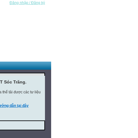
Đăng nhập / Đăng ký
T Sóc Trăng.
thể tải được các tư liệu
ớng dẫn tại đây