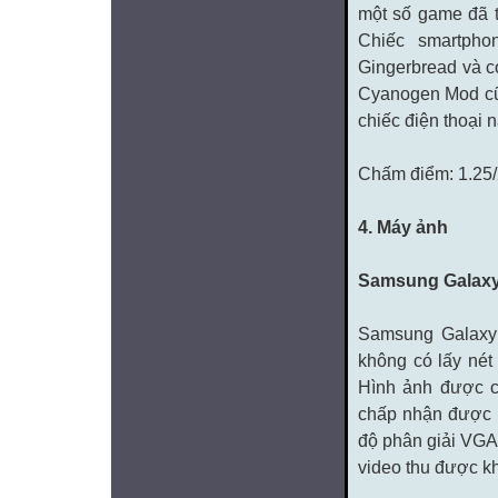
một số game đã 
Chiếc smartpho
Gingerbread và có
Cyanogen Mod cũ
chiếc điện thoại 
Chấm điểm: 1.25
4. Máy ảnh
Samsung Galaxy
Samsung Galaxy 
không có lấy nét
Hình ảnh được ch
chấp nhận được k
độ phân giải VGA 
video thu được kh