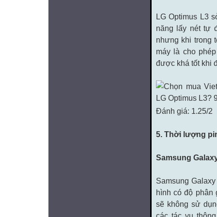
LG Optimus L3 sở
năng lấy nét tự
nhưng khi trong 
máy là cho phép
được khá tốt khi 
Đánh giá: 1.25/2
5. Thời lượng pi
Samsung Galaxy
Samsung Galaxy 
hình có độ phân 
sẽ không sử dụn
các tác vụ thôn