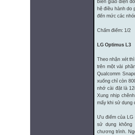
biến giao diện đ
hệ điều hành do 
đến mức các nhóm
Chấm điểm: 1/2
LG Optimus L3
Theo nhận xét th
trên một vài phầ
Qualcomm Snapd
xuống chỉ còn 8
nhớ cài đặt là 1
Xung nhịp chênh
mấy khi sử dụng 
Ưu điểm của LG 
sử dụng không 
chương trình. Ng