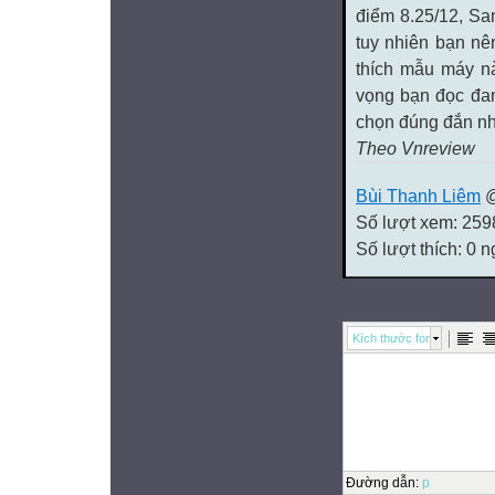
điểm 8.25/12, Sam
tuy nhiên bạn nên
thích mẫu máy nà
vọng bạn đọc đan
chọn đúng đắn nh
Theo Vnreview
Bùi Thanh Liêm
@
Số lượt xem: 259
Số lượt thích: 0 
Kích thước font
Đường dẫn
:
p