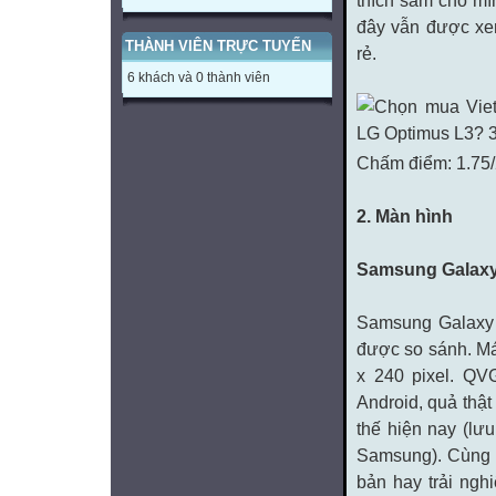
thích sắm cho mì
đây vẫn được xem
THÀNH VIÊN TRỰC TUYẾN
rẻ.
6 khách và 0 thành viên
Chấm điểm: 1.75/
2. Màn hình
Samsung Galaxy
Samsung Galaxy Y
được so sánh. Má
x 240 pixel. QV
Android, quả thật
thế hiện nay (lư
Samsung). Cùng v
bản hay trải ngh