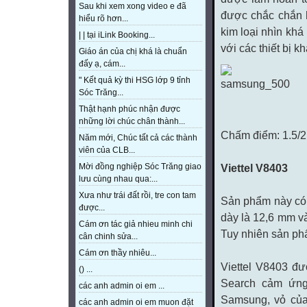
Sau khi xem xong video e đã
được chắc chắn 
hiểu rõ hơn...
kim loại nhìn khá
| | tại iLink Booking...
với các thiết bị kh
Giáo án của chị khá là chuẩn
đấy ạ, cám...
" Kết quả kỳ thi HSG lớp 9 tỉnh
Sóc Trăng...
Thật hạnh phúc nhận được
những lời chúc chân thành...
Chấm điểm: 1.5/2
Năm mới, Chúc tất cả các thành
viên của CLB...
Viettel V8403
Mời đồng nghiệp Sóc Trăng giao
lưu cùng nhau qua:...
Xưa như trái đất rồi, tre con tam
Sản phẩm này có 
được...
dày là 12,6 mm v
Cám ơn tác giả nhieu minh chi
Tuy nhiên sản ph
cân chinh sửa...
Cám ơn thầy nhiêu...
Viettel V8403 đ
() ...
Search cảm ứng 
các anh admin oi em ...
Samsung, vỏ của
các anh admin oi em muon đặt