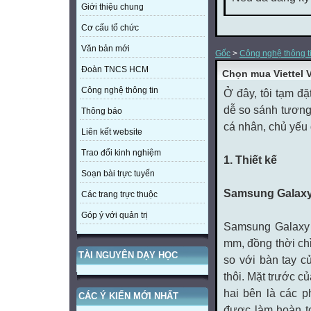
Giới thiệu chung
Cơ cấu tổ chức
Văn bản mới
Gốc
>
Công nghệ thông t
Đoàn TNCS HCM
Chọn mua Viettel 
Công nghệ thông tin
Ở đây, tôi tạm đ
dễ so sánh tương
Thông báo
cá nhân, chủ yếu
Liên kết website
Trao đổi kinh nghiệm
1. Thiết kế
Soạn bài trực tuyến
Samsung Galaxy
Các trang trực thuộc
Góp ý với quản trị
Samsung Galaxy 
mm, đồng thời ch
TÀI NGUYÊN DẠY HỌC
so với bàn tay c
thôi. Mặt trước c
hai bên là các 
CÁC Ý KIẾN MỚI NHẤT
được làm hoàn t