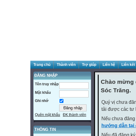
Trang chủ
Thành viên
Trợ giúp
Liên hệ
Liên kết
ĐĂNG NHẬP
Chào mừng q
Tên truy nhập
Sóc Trăng.
Mật khẩu
Ghi nhớ
Quý vị chưa đăn
tải được các tư
Quên mật khẩu
ĐK thành viên
Nếu chưa đăng 
hướng dẫn tại
THÔNG TIN
Nếu đã đăng ký 