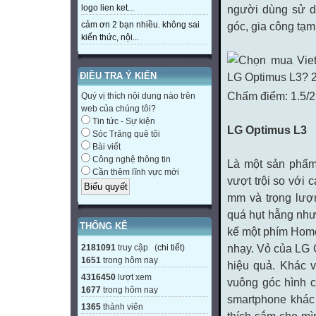
người dùng sử dụ
logo lien ket...
góc, gia công tạ
cảm ơn 2 bạn nhiều. không sai
kiến thức, nội...
ĐIỀU TRA Ý KIẾN
Chấm điểm: 1.5/2
Quý vị thích nội dung nào trên
web của chúng tôi?
Tin tức - Sự kiện
LG Optimus L3
Sóc Trăng quê tôi
Bài viết
Công nghệ thông tin
Là một sản phẩm
Cần thêm lĩnh vực mới
vượt trội so với c
mm và trọng lượn
quá hụt hẫng như
THỐNG KÊ
kế một phím Hom
nhạy. Vỏ của LG 
2181091
truy cập (
chi tiết
)
1651
trong hôm nay
hiệu quả. Khác v
4316450
lượt xem
vuông góc hình c
1677
trong hôm nay
smartphone khác 
1365
thành viên