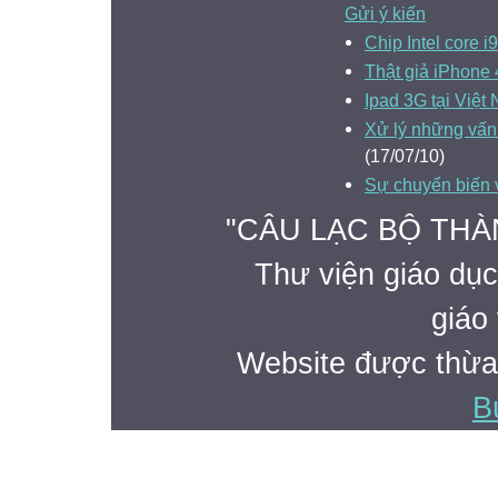
Gửi ý kiến
Chip Intel core i
Thật giả iPhone 
Ipad 3G tại Việt
Xử lý những vấn 
(17/07/10)
Sự chuyển biến 
"CÂU LẠC BỘ THÀ
Thư viện giáo dục
giáo 
Website được thừa
B