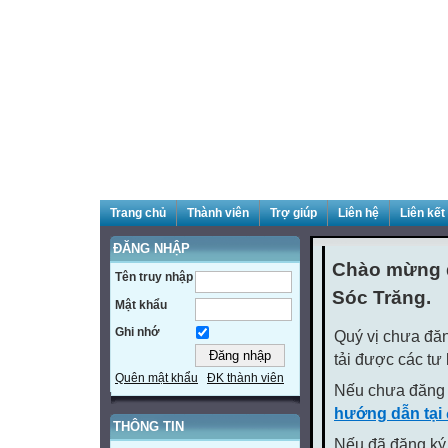
Trang chủ
Thành viên
Trợ giúp
Liên hệ
Liên kết
ĐĂNG NHẬP
Chào mừng q
Tên truy nhập
Sóc Trăng.
Mật khẩu
Ghi nhớ
Quý vị chưa đăn
tải được các tư
Quên mật khẩu
ĐK thành viên
Nếu chưa đăng 
hướng dẫn tại
THÔNG TIN
Nếu đã đăng ký 