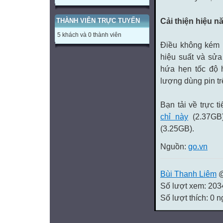
Cải thiện hiệu n
THÀNH VIÊN TRỰC TUYẾN
5 khách và 0 thành viên
Điều không kém 
hiệu suất
và
sửa
hứa hẹn tốc độ h
lượng dùng pin t
Bạn tải về
trực t
chỉ này
(2.37GB
(3.25GB).
Nguồn:
go.vn
Bùi Thanh Liêm
@
Số lượt xem: 203
Số lượt thích: 0 