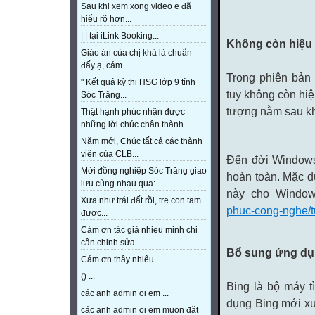
Sau khi xem xong video e đã
hiểu rõ hơn...
| | tại iLink Booking...
Không còn hiệu
Giáo án của chị khá là chuẩn
đấy ạ, cám...
Trong phiên bản
" Kết quả kỳ thi HSG lớp 9 tỉnh
tuy không còn hi
Sóc Trăng...
tượng nằm sau kh
Thật hạnh phúc nhận được
những lời chúc chân thành...
Năm mới, Chúc tất cả các thành
viên của CLB...
Đến đời Windows
Mời đồng nghiệp Sóc Trăng giao
hoàn toàn. Mặc dù
lưu cùng nhau qua:...
này cho Windo
Xưa như trái đất rồi, tre con tam
phuc-cong-nghe/t
được...
Cám ơn tác giả nhieu minh chi
cân chinh sửa...
Bổ sung ứng dụ
Cám ơn thầy nhiêu...
() ...
Bing là bộ máy t
các anh admin oi em ...
dụng Bing mới xu
các anh admin oi em muon đặt