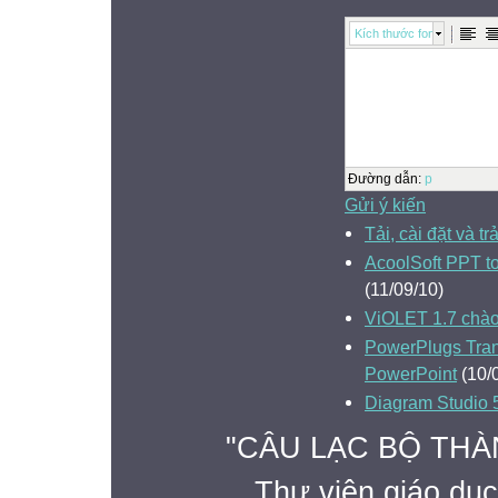
Kích thước font
Đường dẫn
:
p
Gửi ý kiến
Tải, cài đặt và 
AcoolSoft PPT to
(11/09/10)
ViOLET 1.7 chà
PowerPlugs Tran
PowerPoint
(10/
Diagram Studio 
"CÂU LẠC BỘ THÀ
Thư viện giáo dục