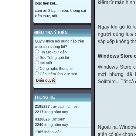
kiếm từ màn hình 
logo lien ket...
cảm ơn 2 bạn nhiều. không sai
kiến thức, nội...
Ngay khi gõ từ k
ĐIỀU TRA Ý KIẾN
người dùng lựa c
sắp xếp không the
Quý vị thích nội dung nào trên
web của chúng tôi?
Tin tức - Sự kiện
Windows Store
Sóc Trăng quê tôi
Bài viết
Windows Store 
Công nghệ thông tin
mới nhưng đã k
Cần thêm lĩnh vực mới
Solitaire
... Tất c
THỐNG KÊ
2185237
truy cập (
chi tiết
)
2217
trong hôm nay
4320626
lượt xem
2240
trong hôm nay
Ngoài ra,
Windo
1365
thành viên
triển
có tùy chọn