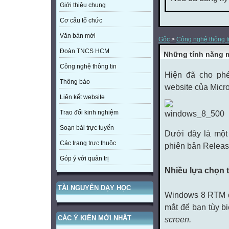
Giới thiệu chung
Cơ cấu tổ chức
Văn bản mới
Gốc
>
Công nghệ thông t
Đoàn TNCS HCM
Những tính năng 
Công nghệ thông tin
Hiện đã cho ph
Thông báo
website của Micro
Liên kết website
Trao đổi kinh nghiệm
Soạn bài trực tuyến
Dưới đây là một
Các trang trực thuộc
phiên bản Releas
Góp ý với quản trị
Nhiều lựa chọn 
TÀI NGUYÊN DẠY HỌC
Windows 8 RTM đ
mắt để bạn tùy b
CÁC Ý KIẾN MỚI NHẤT
screen.