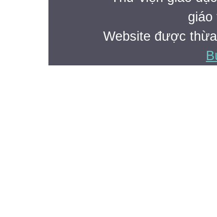
giáo 
Website được thừa
B