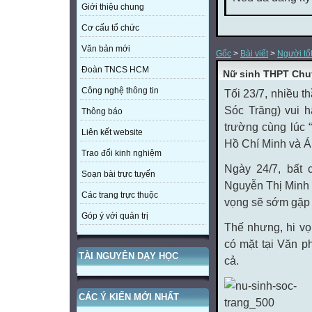
Giới thiệu chung
Cơ cấu tổ chức
Văn bản mới
Gốc
>
Bài viết
>
Người tốt
Đoàn TNCS HCM
Nữ sinh THPT Chuy
Công nghệ thông tin
Tối 23/7, nhiều 
Sóc Trăng) vui h
Thông báo
trường cùng lúc 
Liên kết website
Hồ Chí Minh và Á
Trao đổi kinh nghiệm
Ngày 24/7, bất
Soạn bài trực tuyến
Nguyễn Thị Minh 
Các trang trực thuộc
vọng sẽ sớm gặp 
Góp ý với quản trị
Thế nhưng, hi vọ
có mặt tại Văn 
TÀI NGUYÊN DẠY HỌC
cả.
CÁC Ý KIẾN MỚI NHẤT