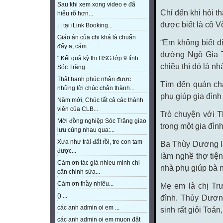
Sau khi xem xong video e đã
Chỉ đến khi hỏi 
hiểu rõ hơn...
được biết là cô V
| | tại iLink Booking...
Giáo án của chị khá là chuẩn
“Em không biết đ
đấy ạ, cám...
đường Ngô Gia T
" Kết quả kỳ thi HSG lớp 9 tỉnh
chiều thì đó là n
Sóc Trăng...
Thật hạnh phúc nhận được
Tìm đến quán ch
những lời chúc chân thành...
phụ giúp gia đìn
Năm mới, Chúc tất cả các thành
viên của CLB...
Trò chuyện với 
Mời đồng nghiệp Sóc Trăng giao
trong một gia đì
lưu cùng nhau qua:...
Xưa như trái đất rồi, tre con tam
Ba Thùy Dương là
được...
làm nghề thợ tiệ
Cám ơn tác giả nhieu minh chi
nhà phụ giúp bà n
cân chinh sửa...
Cám ơn thầy nhiêu...
Mẹ em là chị Trư
() ...
đình. Thùy Dương
các anh admin oi em ...
sinh rất giỏi Toá
các anh admin oi em muon đặt