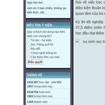
Nói về việc học 
logo lien ket...
điều kiện thuận l
cảm ơn 2 bạn nhiều. không sai
kiến thức, nội...
quan tâm của bà n
Kỳ thi tốt nghi
ĐIỀU TRA Ý KIẾN
37,5 điểm (môn 
Quý vị thích nội dung nào trên
học đều đạt điểm 
web của chúng tôi?
Tin tức - Sự kiện
Sóc Trăng quê tôi
Bài viết
Công nghệ thông tin
Cần thêm lĩnh vực mới
THỐNG KÊ
2181397
truy cập (
chi tiết
)
1957
trong hôm nay
4316756
lượt xem
1983
trong hôm nay
1365
thành viên