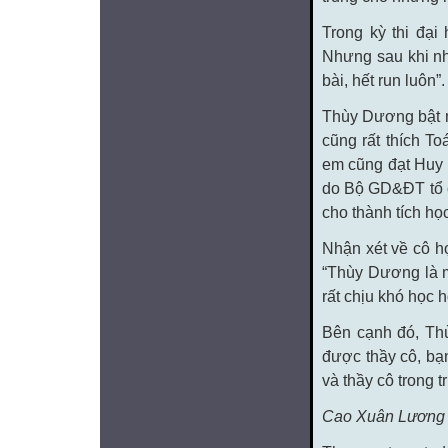
Trong kỳ thi đại
Nhưng sau khi nh
bài, hết run luôn”.
Thùy Dương bật m
cũng rất thích T
em cũng đạt Huy 
do Bộ GD&ĐT tổ 
cho thành tích học 
Nhận xét về cô h
“Thùy Dương là m
rất chịu khó học h
Bên cạnh đó, Thù
được thầy cô, bạn
và thầy cô trong t
Cao Xuân Lương