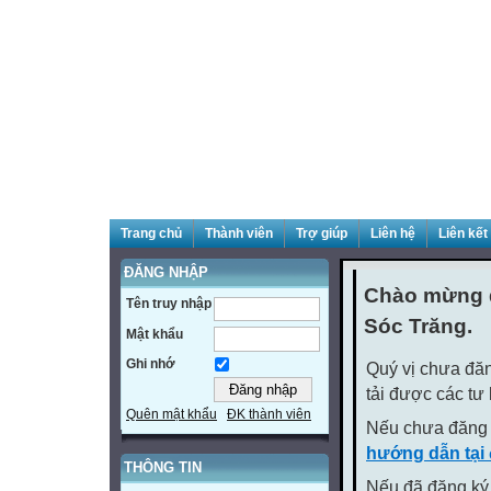
Trang chủ
Thành viên
Trợ giúp
Liên hệ
Liên kết
ĐĂNG NHẬP
Chào mừng q
Tên truy nhập
Sóc Trăng.
Mật khẩu
Ghi nhớ
Quý vị chưa đăn
tải được các tư
Quên mật khẩu
ĐK thành viên
Nếu chưa đăng 
hướng dẫn tại
THÔNG TIN
Nếu đã đăng ký 