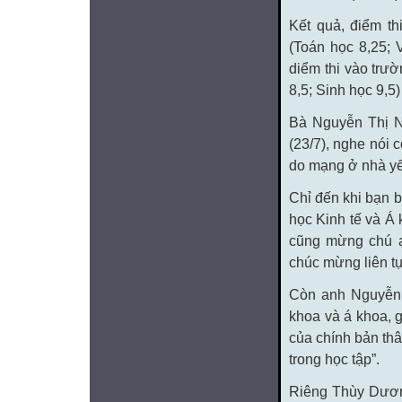
Kết quả, điểm t
(Toán học 8,25; 
diểm thi vào trư
8,5; Sinh học 9,5
Bà Nguyễn Thị N
(23/7), nghe nói
do mạng ở nhà y
Chỉ đến khi bạn b
học Kinh tế và Á 
cũng mừng chú ạ.
chúc mừng liên tụ
Còn anh Nguyễn 
khoa và á khoa, g
của chính bản thâ
trong học tập”.
Riêng Thùy Dương