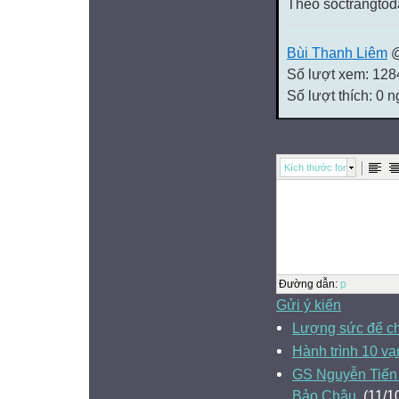
Theo soctrangto
Bùi Thanh Liêm
@
Số lượt xem: 128
Số lượt thích: 0 
Kích thước font
Đường dẫn
:
p
Gửi ý kiến
Lượng sức để c
Hành trình 10 v
GS Nguyễn Tiến 
Bảo Châu.
(11/1