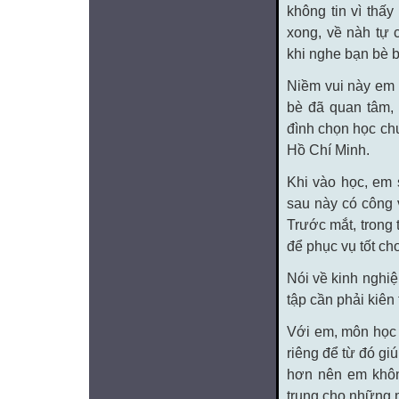
không tin vì thấy
xong, về nàh tự 
khi nghe bạn bè b
Niềm vui này em 
bè đã quan tâm, 
đình chọn học ch
Hồ Chí Minh.
Khi vào học, em 
sau này có công 
Trước mắt, trong 
để phục vụ tốt cho
Nói về kinh nghi
tập cần phải kiên 
Với em, môn học 
riêng để từ đó gi
hơn nên em khôn
trung cho những m