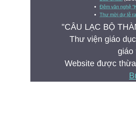
Đêm văn nghệ “K
Thư mời dự lễ r
"CÂU LẠC BỘ THÀ
Thư viện giáo dục
giáo 
Website được thừa
B