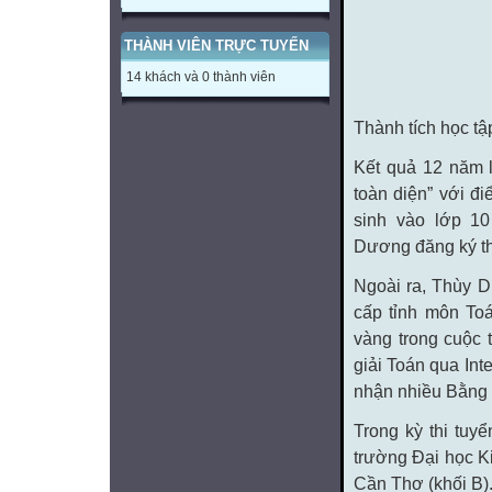
THÀNH VIÊN TRỰC TUYẾN
14 khách và 0 thành viên
Thành tích học t
Kết quả 12 năm l
toàn diện” với đi
sinh vào lớp 1
Dương đăng ký th
Ngoài ra, Thùy D
cấp tỉnh môn Toá
vàng trong cuộc 
giải Toán qua In
nhận nhiều Bằng 
Trong kỳ thi tuy
trường Đại học K
Cần Thơ (khối B)