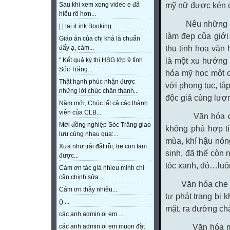
mỹ nữ được kén
Sau khi xem xong video e đã
hiểu rõ hơn...
Nêu những minh 
| | tại iLink Booking...
làm đẹp của giới 
Giáo án của chị khá là chuẩn
thu tinh hoa văn
đấy ạ, cám...
là một xu hướng 
" Kết quả kỳ thi HSG lớp 9 tỉnh
Sóc Trăng...
hóa mỹ học một c
Thật hạnh phúc nhận được
với phong tục, tậ
những lời chúc chân thành...
độc giả cùng lượ
Năm mới, Chúc tất cả các thành
viên của CLB...
Văn hóa để tóc
Mời đồng nghiệp Sóc Trăng giao
không phù hợp tí
lưu cùng nhau qua:...
mùa, khí hậu nón
Xưa như trái đất rồi, tre con tam
sinh, đã thế còn
được...
tóc xanh, đỏ…luôn
Cám ơn tác giả nhieu minh chi
cân chinh sửa...
Văn hóa che mặt
Cám ơn thầy nhiêu...
tự phát trang bị 
() ...
mặt, ra đường chà
các anh admin oi em ...
Văn hóa mặc áo
các anh admin oi em muon đặt