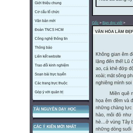
Giới thiệu chung
Cơ cấu tổ chức
Văn bản mới
Gốc
>
Bạn đọc viết
>
Đoàn TNCS HCM
VĂN HÓA LÀM ĐẸ
Công nghệ thông tin
Thông báo
Không gian êm đề
Liên kết website
lặng đến thế! Lũ
Trao đổi kinh nghiệm
ao, cá khẻ đớp đ
Soạn bài trực tuyến
xoài; mặt sông p
nghiêng mình soi
Các trang trực thuộc
Góp ý với quản trị
Miền quê nào t
họa êm đềm và đ
những chàng lực đ
TÀI NGUYÊN DẠY HỌC
hào, môi đỏ như 
hè…ở vùng Tây bắ
CÁC Ý KIẾN MỚI NHẤT
những dòng suối t