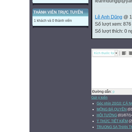
leanhdungtp@ya
THÀNH VIÊN TRỰC TUYẾN
Lê Anh Dũng
@ 14
1 khách và 0 thành viên
Số lượt xem: 876
Số lượt thích: 0 
Kích thước font
Đường dẫn
:
p
Gửi ý kiến
Góc nhìn 20/10: CÁ 
MỘNG BÁ QUYỀN
(01
HỒI TƯỞNG
(01/07/1
Ý THỨC TIẾT KIỆM
(2
TRUONG SA THAN 