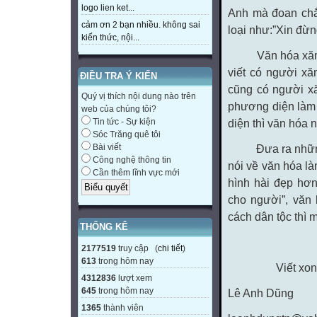
logo lien ket...
Anh mà đoan chắc
cảm ơn 2 bạn nhiều. không sai
loại như:”Xin đừn
kiến thức, nội...
Văn hóa xăm (xă
viết có người xă
ĐIỀU TRA Ý KIẾN
cũng có người xă
Quý vị thích nội dung nào trên
phương diện làm đ
web của chúng tôi?
diện thì văn hóa 
Tin tức - Sự kiện
Sóc Trăng quê tôi
Đưa ra những vấ
Bài viết
Công nghệ thông tin
nói về văn hóa là
Cần thêm lĩnh vực mới
hình hài đẹp hơn
cho người”, văn 
cách dân tộc thì m
THỐNG KÊ
2177519
truy cập (
chi tiết
)
613
trong hôm nay
Viết xong ngà
4312836
lượt xem
645
trong hôm nay
Lê Anh Dũng
1365
thành viên