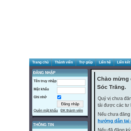
Trang chủ
Thành viên
Trợ giúp
Liên hệ
Liên kết
ĐĂNG NHẬP
Chào mừng q
Tên truy nhập
Sóc Trăng.
Mật khẩu
Ghi nhớ
Quý vị chưa đăn
tải được các tư
Quên mật khẩu
ĐK thành viên
Nếu chưa đăng 
hướng dẫn tại
THÔNG TIN
Nếu đã đăng ký 