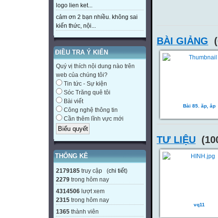
logo lien ket...
cảm ơn 2 bạn nhiều. không sai
kiến thức, nội...
BÀI GIẢNG
(
ĐIỀU TRA Ý KIẾN
Quý vị thích nội dung nào trên
web của chúng tôi?
Tin tức - Sự kiện
Sóc Trăng quê tôi
Bài viết
Bài 85. ăp, âp
Công nghệ thông tin
Cần thêm lĩnh vực mới
TƯ LIỆU
(100
THỐNG KÊ
2179185
truy cập (
chi tiết
)
2279
trong hôm nay
4314506
lượt xem
2315
trong hôm nay
vq11
1365
thành viên