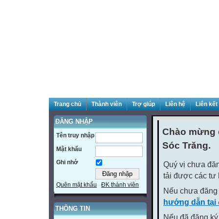
Trang chủ
Thành viên
Trợ giúp
Liên hệ
Liên kết
ĐĂNG NHẬP
Chào mừng q
Tên truy nhập
Sóc Trăng.
Mật khẩu
Ghi nhớ
Quý vị chưa đăn
tải được các tư
Quên mật khẩu
ĐK thành viên
Nếu chưa đăng 
hướng dẫn tại
THÔNG TIN
Nếu đã đăng ký 