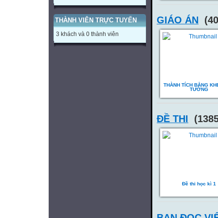
GIÁO ÁN
(40
THÀNH VIÊN TRỰC TUYẾN
3 khách và 0 thành viên
THÀNH TÍCH BẰNG KH
TƯỚNG
ĐỀ THI
(1385
Đề thi học kì 1
BẠN ĐỌC VI