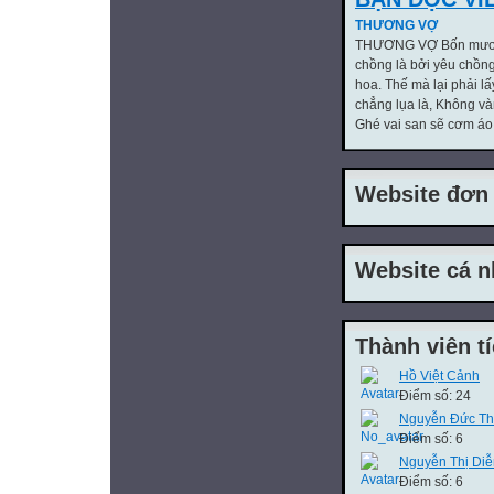
THƯƠNG VỢ
THƯƠNG VỢ Bốn mươi 
chồng là bởi yêu chồng 
hoa. Thế mà lại phải l
chẳng lụa là, Không v
Ghé vai san sẽ cơm áo 
Website đơn 
Website cá n
Thành viên t
Hồ Việt Cảnh
Điểm số: 24
Nguyễn Đức Th
Điểm số: 6
Nguyễn Thị Di
Điểm số: 6