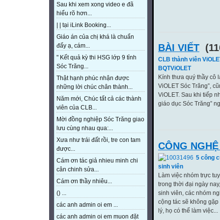
Sau khi xem xong video e đã
hiểu rõ hơn...
| | tại iLink Booking...
Giáo án của chị khá là chuẩn
BÀI VIẾT
(11
đấy ạ, cám...
" Kết quả kỳ thi HSG lớp 9 tỉnh
CLB thành viên ViOLE
Sóc Trăng...
BQTViOLET
Kính thưa quý thầy cô 
Thật hạnh phúc nhận được
ViOLET Sóc Trăng”, cũn
những lời chúc chân thành...
ViOLET. Sau khi tiếp n
Năm mới, Chúc tất cả các thành
giáo dục Sóc Trăng” ng
viên của CLB...
Mời đồng nghiệp Sóc Trăng giao
lưu cùng nhau qua:...
Xưa như trái đất rồi, tre con tam
CÔNG NGHỆ 
được...
5 công c
Cám ơn tác giả nhieu minh chi
sinh viên
cân chinh sửa...
Làm việc nhóm trực tuy
Cám ơn thầy nhiêu...
trong thời đại ngày nay
sinh viên, các nhóm n
() ...
cộng tác sẽ không gặp v
các anh admin oi em ...
lý, họ có thể làm việc...
các anh admin oi em muon đặt