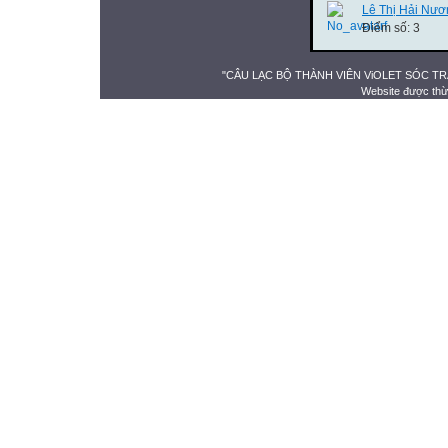
Lê Thị Hải Nươ
Điểm số: 3
"CÂU LẠC BỘ THÀNH VIÊN ViOLET SÓC TRĂNG" 
Website được thừ