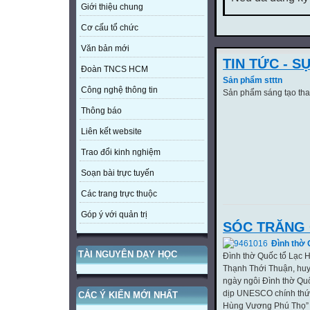
Giới thiệu chung
Cơ cấu tổ chức
Văn bản mới
TIN TỨC - S
Đoàn TNCS HCM
Sản phẩm stttn
Công nghệ thông tin
Sản phẩm sáng tạo than
Thông báo
Liên kết website
Trao đổi kinh nghiệm
Soạn bài trực tuyến
Các trang trực thuộc
Góp ý với quản trị
SÓC TRĂNG 
Đình thờ 
TÀI NGUYÊN DẠY HỌC
Đình thờ Quốc tổ Lạc H
Thạnh Thới Thuận, hu
ngày ngôi Đình thờ Qu
dịp UNESCO chính thứ
CÁC Ý KIẾN MỚI NHẤT
Hùng Vương Phú Thọ” là