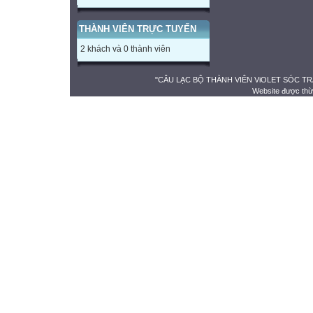
THÀNH VIÊN TRỰC TUYẾN
2 khách và 0 thành viên
"CÂU LẠC BỘ THÀNH VIÊN ViOLET SÓC TRĂNG" 
Website được thừ