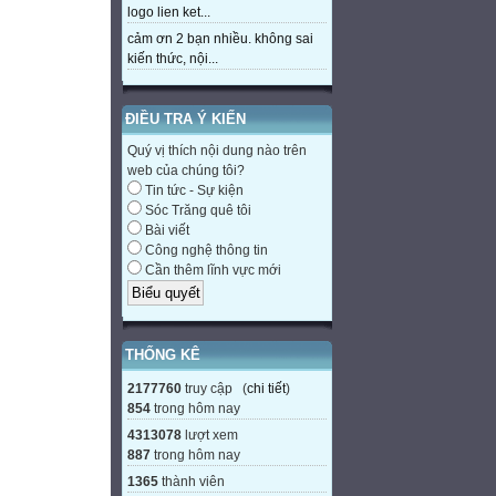
logo lien ket...
cảm ơn 2 bạn nhiều. không sai
kiến thức, nội...
ĐIỀU TRA Ý KIẾN
Quý vị thích nội dung nào trên
web của chúng tôi?
Tin tức - Sự kiện
Sóc Trăng quê tôi
Bài viết
Công nghệ thông tin
Cần thêm lĩnh vực mới
THỐNG KÊ
2177760
truy cập (
chi tiết
)
854
trong hôm nay
4313078
lượt xem
887
trong hôm nay
1365
thành viên