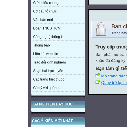
Giới thiệu chung
Cơ cấu tổ chức
Văn bản mới
Bạn c
Đoàn TNCS HCM
Trang này
Công nghệ thông tin
Thông báo
Truy cập tran
Liên kết website
Bạn phải mở tran
khẩu đã đăng ký 
Trao đổi kinh nghiệm
Bạn làm gì ti
Soạn bài trực tuyến
Mở trang đăn
Các trang trực thuộc
Quay trở lại t
Góp ý với quản trị
TÀI NGUYÊN DẠY HỌC
CÁC Ý KIẾN MỚI NHẤT