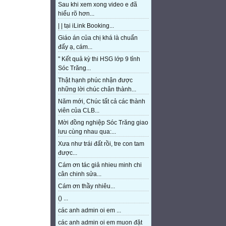
Sau khi xem xong video e đã
hiểu rõ hơn...
| | tại iLink Booking...
Giáo án của chị khá là chuẩn
đấy ạ, cám...
" Kết quả kỳ thi HSG lớp 9 tỉnh
Sóc Trăng...
Thật hạnh phúc nhận được
những lời chúc chân thành...
Năm mới, Chúc tất cả các thành
viên của CLB...
Mời đồng nghiệp Sóc Trăng giao
lưu cùng nhau qua:...
Xưa như trái đất rồi, tre con tam
được...
Cám ơn tác giả nhieu minh chi
cân chinh sửa...
Cám ơn thầy nhiêu...
() ...
các anh admin oi em ...
các anh admin oi em muon đặt