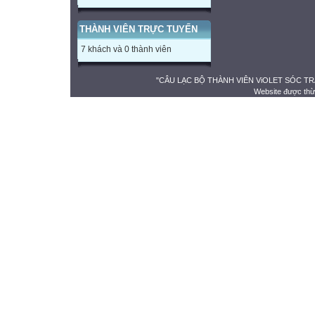
THÀNH VIÊN TRỰC TUYẾN
7 khách và 0 thành viên
"CÂU LẠC BỘ THÀNH VIÊN ViOLET SÓC TRĂNG" 
Website được thừ