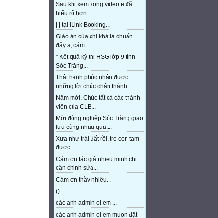
Sau khi xem xong video e đã
hiểu rõ hơn...
| | tại iLink Booking...
Giáo án của chị khá là chuẩn
đấy ạ, cám...
" Kết quả kỳ thi HSG lớp 9 tỉnh
Sóc Trăng...
Thật hạnh phúc nhận được
những lời chúc chân thành...
Năm mới, Chúc tất cả các thành
viên của CLB...
Mời đồng nghiệp Sóc Trăng giao
lưu cùng nhau qua:...
Xưa như trái đất rồi, tre con tam
được...
Cám ơn tác giả nhieu minh chi
cân chinh sửa...
Cám ơn thầy nhiêu...
() ...
các anh admin oi em ...
các anh admin oi em muon đặt