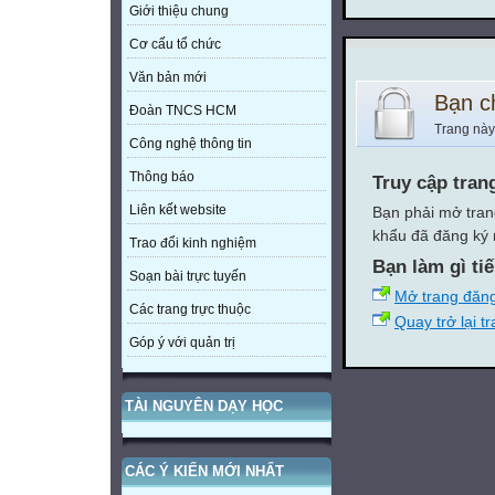
Giới thiệu chung
Cơ cấu tổ chức
Văn bản mới
Bạn c
Đoàn TNCS HCM
Trang này
Công nghệ thông tin
Thông báo
Truy cập tran
Liên kết website
Bạn phải mở tran
khẩu đã đăng ký 
Trao đổi kinh nghiệm
Bạn làm gì ti
Soạn bài trực tuyến
Mở trang đăn
Các trang trực thuộc
Quay trở lại t
Góp ý với quản trị
TÀI NGUYÊN DẠY HỌC
CÁC Ý KIẾN MỚI NHẤT