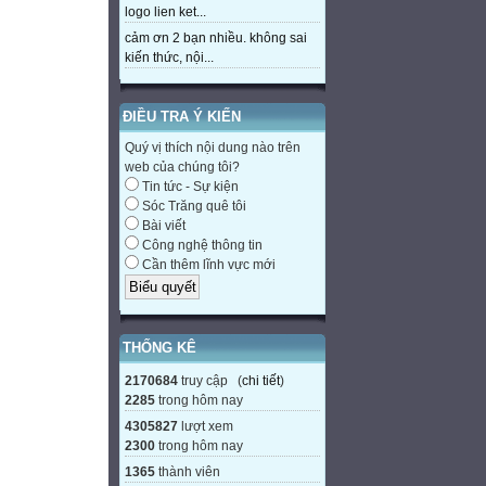
logo lien ket...
cảm ơn 2 bạn nhiều. không sai
kiến thức, nội...
ĐIỀU TRA Ý KIẾN
Quý vị thích nội dung nào trên
web của chúng tôi?
Tin tức - Sự kiện
Sóc Trăng quê tôi
Bài viết
Công nghệ thông tin
Cần thêm lĩnh vực mới
THỐNG KÊ
2170684
truy cập (
chi tiết
)
2285
trong hôm nay
4305827
lượt xem
2300
trong hôm nay
1365
thành viên