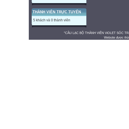
THÀNH VIÊN TRỰC TUYẾN
5 khách và 0 thành viên
"CÂU LẠC BỘ THÀNH VIÊN ViOLET SÓC TRĂNG" 
Website được thừ