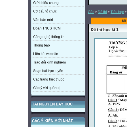
Giới thiệu chung
Cơ cấu tổ chức
Gốc
>
Đề thi
>
Tiểu học
Văn bản mới
Đề 
Đoàn TNCS HCM
Đề thi học kì 1
Công nghệ thông tin
Thông báo
Liên kết website
Trao đổi kinh nghiệm
Soạn bài trực tuyến
Các trang trực thuộc
Góp ý với quản trị
TÀI NGUYÊN DẠY HỌC
CÁC Ý KIẾN MỚI NHẤT