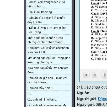
Sau khi xem xong video e đã
hiểu rõ hơn...
| | tại iLink Booking...
Giáo án của chị khá là chuẩn
đấy ạ, cám...
" Kết quả kỳ thi HSG lớp 9 tỉnh
Sóc Trăng...
Thật hạnh phúc nhận được
những lời chúc chân thành...
Năm mới, Chúc tất cả các thành
viên của CLB...
Mời đồng nghiệp Sóc Trăng giao
lưu cùng nhau qua:...
Xưa như trái đất rồi, tre con tam
được...
Cám ơn tác giả nhieu minh chi
cân chinh sửa...
(
Tài liệu chưa đư
Cám ơn thầy nhiêu...
Nguồn:
() ...
Người gửi:
Đặng
các anh admin oi em ...
Ngày gửi:
09h:04
các anh admin oi em muon đặt