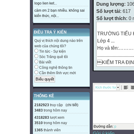
Dung lượng:
10
logo lien ket...
Số lượt tải:
617
cảm ơn 2 bạn nhiều. không sai
kiến thức, nội...
Số lượt thích:
0 
ĐIỀU TRA Ý KIẾN
TRƯỜNG TIỂU 
Lớp 4 ...
Quý vị thích nội dung nào trên
web của chúng tôi?
Họ và tên:
Tin tức - Sự kiện
..............................
Sóc Trăng quê tôi
KIỂM TRA ĐỊN
Bài viết
Công nghệ thông tin
Năm học : 2020 -
Cần thêm lĩnh vực mới
Môn: Tin học
Thời gian: 40 phú
Kích thước font
Ngày tháng năm
THỐNG KÊ


2182923
truy cập (
chi tiết
)
3483
trong hôm nay
Điểm
4318283
lượt xem
Lời nhận xét củ
3510
trong hôm nay

Đường dẫn
:
p
1365
thành viên
Gửi ý kiến