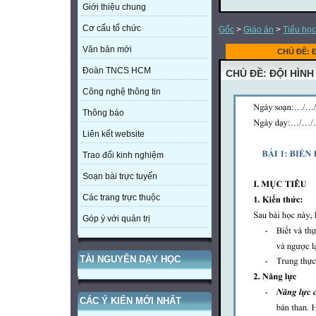
Giới thiệu chung
Cơ cấu tổ chức
Gốc
>
Giáo án
>
Tiểu học
Văn bản mới
CHỦ ĐỀ: 
Đoàn TNCS HCM
CHỦ ĐỀ: ĐỘI HÌNH
Công nghệ thông tin
Thông báo
Liên kết website
Trao đổi kinh nghiệm
Soạn bài trực tuyến
Các trang trực thuộc
Góp ý với quản trị
TÀI NGUYÊN DẠY HỌC
CÁC Ý KIẾN MỚI NHẤT