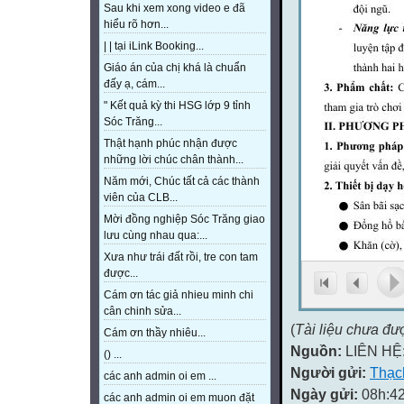
Sau khi xem xong video e đã
hiểu rõ hơn...
| | tại iLink Booking...
Giáo án của chị khá là chuẩn
đấy ạ, cám...
" Kết quả kỳ thi HSG lớp 9 tỉnh
Sóc Trăng...
Thật hạnh phúc nhận được
những lời chúc chân thành...
Năm mới, Chúc tất cả các thành
viên của CLB...
Mời đồng nghiệp Sóc Trăng giao
lưu cùng nhau qua:...
Xưa như trái đất rồi, tre con tam
được...
Cám ơn tác giả nhieu minh chi
cân chinh sửa...
(
Tài liệu chưa đư
Cám ơn thầy nhiêu...
Nguồn:
LIÊN HỆ
() ...
Người gửi:
Thạc
các anh admin oi em ...
Ngày gửi:
08h:42
các anh admin oi em muon đặt