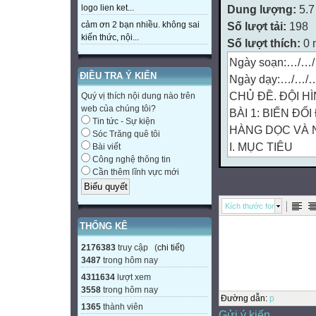
Dung lượng:
5.
logo lien ket...
Số lượt tải:
198
cảm ơn 2 bạn nhiều. không sai
kiến thức, nội...
Số lượt thích:
0 
Ngày soạn:…/…
ĐIỀU TRA Ý KIẾN
Ngày dạy:…/…/
CHỦ ĐỀ. ĐỘI H
Quý vị thích nội dung nào trên
web của chúng tôi?
BÀI 1: BIẾN ĐỔ
Tin tức - Sự kiện
HÀNG DỌC VÀ 
Sóc Trăng quê tôi
I. MỤC TIÊU
Bài viết
Công nghệ thông tin
1. Kiến thức:
Cần thêm lĩnh vực mới
Sau bài học này,
• Biết và thực hi
Kích thước font
hành dọc và ngượ
THỐNG KÊ
• Trung thực, giú
2. Năng lực
2176383
truy cập (
chi tiết
)
3487
trong hôm nay
• Năng lực chung:
4311634
lượt xem
sức khỏe bản tha
3558
trong hôm nay
rèn luyện đội hìn
Đường dẫn
:
p
1365
thành viên
Gửi ý kiến