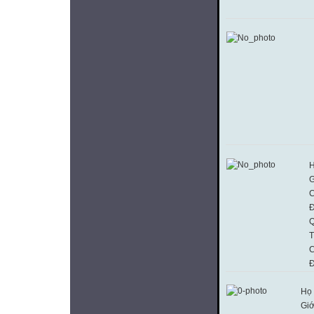
H
G
C
Đ
Q
T
C
Đ
Họ 
Giớ