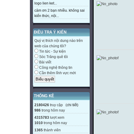
logo lien ket...
cảm ơn 2 bạn nhiều. không sai
kiến thức, nội...
ĐIỀU TRA Ý KIẾN
Quý vị thích nội dung nào trên
web của chúng tôi?
Tin tức - Sự kiện
Sóc Trăng quê tôi
Bài viết
Công nghệ thông tin
Cần thêm lĩnh vực mới
THỐNG KÊ
2180426
truy cập (
chi tiết
)
986
trong hôm nay
4315783
lượt xem
1010
trong hôm nay
1365
thành viên