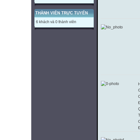
THÀNH VIÊN TRỰC TUYẾN
6 khách và 0 thành viên
H
G
Đ
T