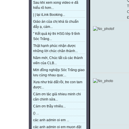
Q
Sau khi xem xong video e đã
T
hiểu rõ hơn...
C
| | tại iLink Booking...
Đ
Giáo án của chị khá là chuẩn
đấy ạ, cám...
" Kết quả kỳ thi HSG lớp 9 tỉnh
Sóc Trăng...
Thật hạnh phúc nhận được
những lời chúc chân thành...
Năm mới, Chúc tất cả các thành
viên của CLB...
Mời đồng nghiệp Sóc Trăng giao
lưu cùng nhau qua:...
Xưa như trái đất rồi, tre con tam
được...
Cám ơn tác giả nhieu minh chi
cân chinh sửa...
Cám ơn thầy nhiêu...
() ...
các anh admin oi em ...
các anh admin oi em muon đặt