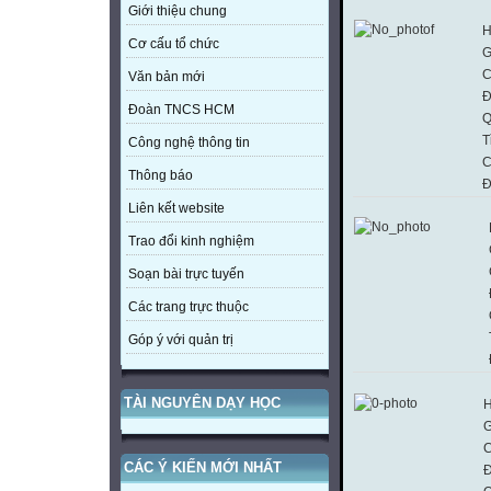
Giới thiệu chung
H
Cơ cấu tổ chức
G
C
Văn bản mới
Đ
Đoàn TNCS HCM
Q
T
Công nghệ thông tin
C
Thông báo
Đ
Liên kết website
Trao đổi kinh nghiệm
Soạn bài trực tuyến
Các trang trực thuộc
Góp ý với quản trị
TÀI NGUYÊN DẠY HỌC
H
G
C
CÁC Ý KIẾN MỚI NHẤT
Đ