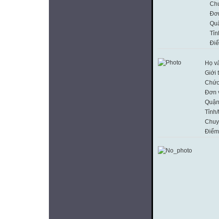
Ch
Đơn
Qu
Tỉn
Đi
Họ và
Giới 
Chức
Đơn 
Quận
Tỉnh/
Chuy
Điểm