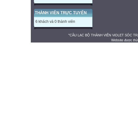
THÀNH VIÊN TRỰC TUYẾN
6 khách và 0 thành viên
"CÂU LẠC BỘ THÀNH VIÊN ViOLET SÓC TRĂNG" 
Website được thừ