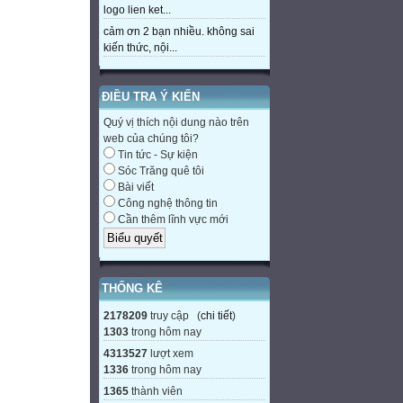
logo lien ket...
cảm ơn 2 bạn nhiều. không sai
kiến thức, nội...
ĐIỀU TRA Ý KIẾN
Quý vị thích nội dung nào trên
web của chúng tôi?
Tin tức - Sự kiện
Sóc Trăng quê tôi
Bài viết
Công nghệ thông tin
Cần thêm lĩnh vực mới
THỐNG KÊ
2178209
truy cập (
chi tiết
)
1303
trong hôm nay
4313527
lượt xem
1336
trong hôm nay
1365
thành viên