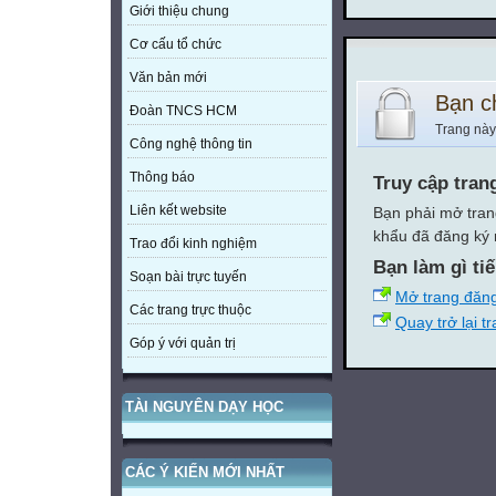
Giới thiệu chung
Cơ cấu tổ chức
Văn bản mới
Bạn c
Đoàn TNCS HCM
Trang này
Công nghệ thông tin
Thông báo
Truy cập tran
Liên kết website
Bạn phải mở tran
khẩu đã đăng ký 
Trao đổi kinh nghiệm
Bạn làm gì ti
Soạn bài trực tuyến
Mở trang đăn
Các trang trực thuộc
Quay trở lại t
Góp ý với quản trị
TÀI NGUYÊN DẠY HỌC
CÁC Ý KIẾN MỚI NHẤT