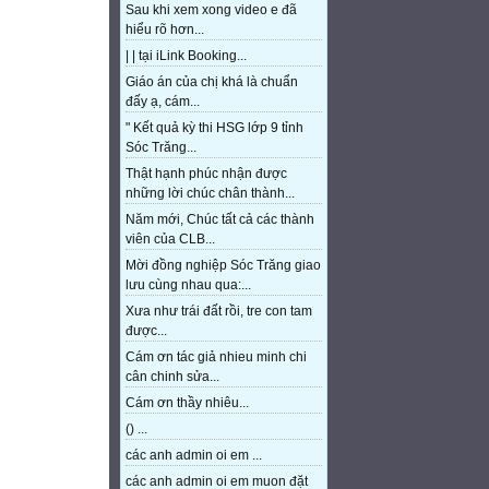
Sau khi xem xong video e đã
hiểu rõ hơn...
| | tại iLink Booking...
Giáo án của chị khá là chuẩn
đấy ạ, cám...
" Kết quả kỳ thi HSG lớp 9 tỉnh
Sóc Trăng...
Thật hạnh phúc nhận được
những lời chúc chân thành...
Năm mới, Chúc tất cả các thành
viên của CLB...
Mời đồng nghiệp Sóc Trăng giao
lưu cùng nhau qua:...
Xưa như trái đất rồi, tre con tam
được...
Cám ơn tác giả nhieu minh chi
cân chinh sửa...
Cám ơn thầy nhiêu...
() ...
các anh admin oi em ...
các anh admin oi em muon đặt